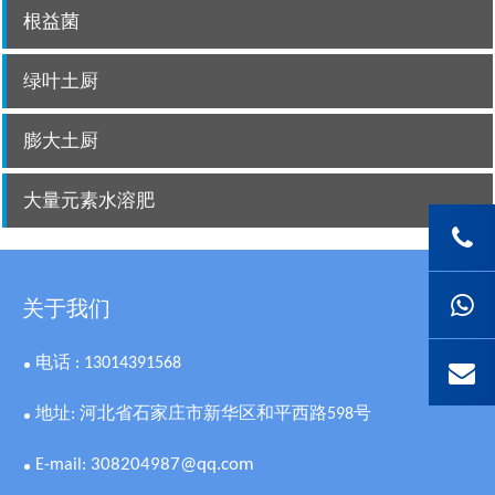
根益菌
绿叶土厨
膨大土厨
大量元素水溶肥
关于我们
电话 : 13014391568
地址: 河北省石家庄市新华区和平西路598号
308204987@qq.com
E-mail: