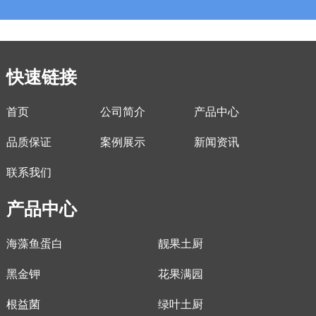
快速链接
首页
公司简介
产品中心
品质保证
案例展示
新闻资讯
联系我们
产品中心
海藻鱼蛋白
靓果土厨
黑金钾
花果满园
根益菌
绿叶土厨